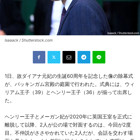
Isaaack / Shutterstock.com
1日、故ダイアナ元妃の生誕60周年を記念した像の除幕式
が、バッキンガム宮殿の庭園で行われた。式典には、ウィ
リアム王子（39）とヘンリー王子（36）が揃って出席し
た。
ヘンリー王子とメーガン妃が2020年に英国王室を正式に
離脱して以降、2人が公の場で対面するのは、今回が2度
目。不仲説がささやかれていた2人だが、会話を交わす場