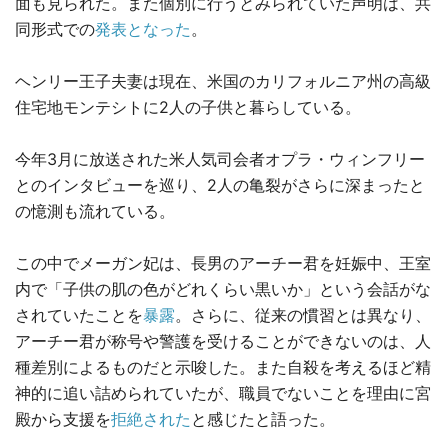
面も見られた。また個別に行うとみられていた声明は、共
同形式での
発表となった
。
ヘンリー王子夫妻は現在、米国のカリフォルニア州の高級
住宅地モンテシトに2人の子供と暮らしている。
今年3月に放送された米人気司会者オプラ・ウィンフリー
とのインタビューを巡り、2人の亀裂がさらに深まったと
の憶測も流れている。
この中でメーガン妃は、長男のアーチー君を妊娠中、王室
内で「子供の肌の色がどれくらい黒いか」という会話がな
されていたことを
暴露
。さらに、従来の慣習とは異なり、
アーチー君が称号や警護を受けることができないのは、人
種差別によるものだと示唆した。また自殺を考えるほど精
神的に追い詰められていたが、職員でないことを理由に宮
殿から支援を
拒絶された
と感じたと語った。