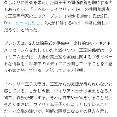
久しぶりに再会を果たした両王子の関係改善を期待する声
もあったが、「トゥルーロイヤリティTV」の共同創設者
で王室専門家のニック・ブレン（Nick Bullen）氏は2日、
Foxニュースに対し
、2人が和解するのは「非常に難しい
だろう」と語った。
ブレン氏は、2人は除幕式の準備中、比較的短いテキスト
メッセージを交わしていたと述べつつ、王室関係者は、ウ
ィリアム王子は、夫妻が英王室や家族に関するプライベー
トな情報を、世界中のメディアに公開していることを「怒
り心頭に発している」と話していると説明。
「ヘンリー王子夫妻は、王室からの支援が得られいないと
感じている。しかし今後、ウィリアム王子は国王となる人
物で、義務が先行する。それは君主や王室を守ることだ。
それがまさに、ウィリアム王子がしようとしていること
だ」と立場の違いが、和解の障壁になるとの見方を示し