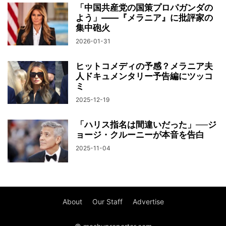
「中国共産党の国策プロパガンダの
よう」――『メラニア』に批評家の
集中砲火
2026-01-31
ヒットコメディの予感？メラニア夫
人ドキュメンタリー予告編にツッコ
ミ
2025-12-19
「ハリス指名は間違いだった」──ジ
ョージ・クルーニーが本音を告白
2025-11-04
About
Our Staff
Advertise