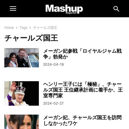
Home
Tags
チャールズ国王
チャールズ国王
メーガン妃参戦「ロイヤルジャム戦
争」勃発か
2024-04-19
ヘンリー王子には「極秘」、チャー
ルズ国王 王位継承計画に着手か、王
室専門家
2024-02-27
メーガン妃、チャールズ国王を訪問
しなかったワケ