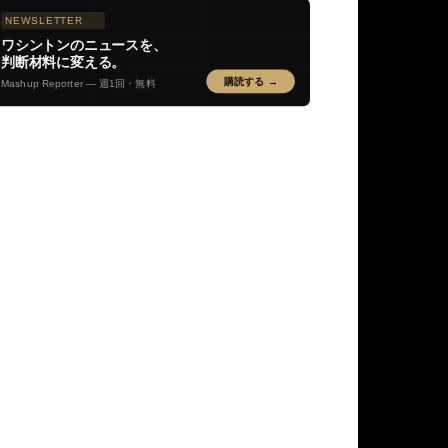
NEWSLETTER
ワシントンのニュースを、
判断材料に変える。
購読する →
Mashup Reporter — 週1回・無料