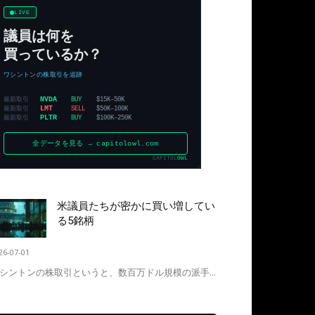
米議員たちが密かに買い増してい
る5銘柄
26-07-01
シントンの株取引というと、数百万ドル規模の派手...