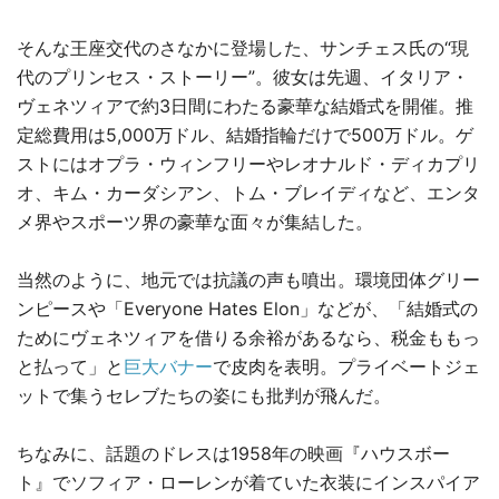
そんな王座交代のさなかに登場した、サンチェス氏の“現
代のプリンセス・ストーリー”。彼女は先週、イタリア・
ヴェネツィアで約3日間にわたる豪華な結婚式を開催。推
定総費用は5,000万ドル、結婚指輪だけで500万ドル。ゲ
ストにはオプラ・ウィンフリーやレオナルド・ディカプリ
オ、キム・カーダシアン、トム・ブレイディなど、エンタ
メ界やスポーツ界の豪華な面々が集結した。
当然のように、地元では抗議の声も噴出。環境団体グリー
ンピースや「Everyone Hates Elon」などが、「結婚式の
ためにヴェネツィアを借りる余裕があるなら、税金ももっ
と払って」と
巨大バナー
で皮肉を表明。プライベートジェ
ットで集うセレブたちの姿にも批判が飛んだ。
ちなみに、話題のドレスは1958年の映画『ハウスボー
ト』でソフィア・ローレンが着ていた衣装にインスパイア