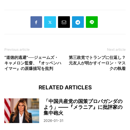
Previous article
Next article
“道徳的逃避”──ジェームズ・
第三政党でトランプに仕返し？
キャメロン監督、『オッペンハ
元友人が明かすイーロン・マス
イマー』の原爆描写を批判
クの執着
RELATED ARTICLES
「中国共産党の国策プロパガンダの
よう」――『メラニア』に批評家の
集中砲火
2026-01-31