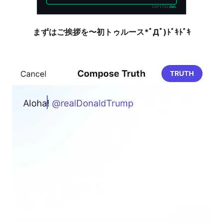
まずはご挨拶を〜初トゥルース*ﾟДﾟ)ﾄﾞｷﾄﾞｷ