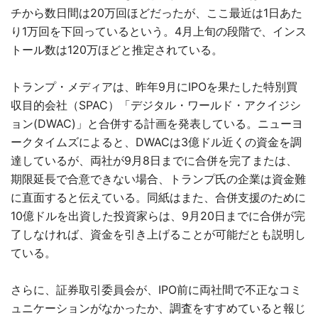
チから数日間は20万回ほどだったが、ここ最近は1日あた
り1万回を下回っているという。4月上旬の段階で、インス
トール数は120万ほどと推定されている。
トランプ・メディアは、昨年9月にIPOを果たした特別買
収目的会社（SPAC）「デジタル・ワールド・アクイジシ
ョン(DWAC)」と合併する計画を発表している。ニューヨ
ークタイムズによると、DWACは3億ドル近くの資金を調
達しているが、両社が9月8日までに合併を完了または、
期限延長で合意できない場合、トランプ氏の企業は資金難
に直面すると伝えている。同紙はまた、合併支援のために
10億ドルを出資した投資家らは、9月20日までに合併が完
了しなければ、資金を引き上げることが可能だとも説明し
ている。
さらに、証券取引委員会が、IPO前に両社間で不正なコミ
ュニケーションがなかったか、調査をすすめていると報じ