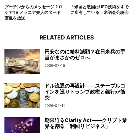
プーチンからのメッセージ？ロ
「米国と敵国はUFO技術をすで
シアTV メラニア夫人のヌード
に所有している」米議会公聴会
画像を放送
RELATED ARTICLES
円安なのに給料減額？在日米兵の手
当がまさかのゼロへ
2026-07-15
ドル流通の再設計——ステーブルコ
インを巡りトランプ政権と銀行が衝
突
2026-04-11
期限迫るClarity Act——クリプト業
界を割る「利回りビジネス」