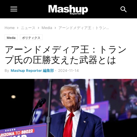
Home
ニュース
Media
アーンドメディア王：トラン...
Media
ポリティクス
アーンドメディア王：トラン
プ氏の圧勝支えた武器とは
By
Mashup Reporter 編集部
-
2024-11-14