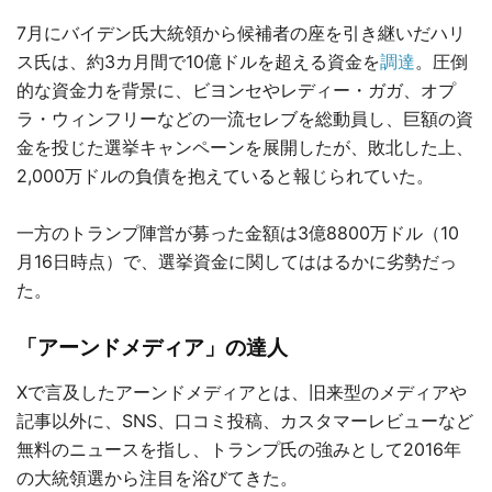
7月にバイデン氏大統領から候補者の座を引き継いだハリ
ス氏は、約3カ月間で10億ドルを超える資金を
調達
。圧倒
的な資金力を背景に、ビヨンセやレディー・ガガ、オプ
ラ・ウィンフリーなどの一流セレブを総動員し、巨額の資
金を投じた選挙キャンペーンを展開したが、敗北した上、
2,000万ドルの負債を抱えていると報じられていた。
一方のトランプ陣営が募った金額は3億8800万ドル（10
月16日時点）で、選挙資金に関してははるかに劣勢だっ
た。
「アーンドメディア」の達人
Xで言及したアーンドメディアとは、旧来型のメディアや
記事以外に、SNS、口コミ投稿、カスタマーレビューなど
無料のニュースを指し、トランプ氏の強みとして2016年
の大統領選から注目を浴びてきた。