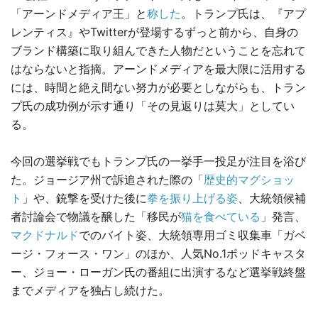
「アーンドメディア王」と
称した
。トランプ氏は、『アプ
レンティス』やTwitterが登場するずっと前から、自身の
ブランド構築に取り組んできた人物だということを忘れて
はならないと指摘。アーンドメディアを最大限に活用する
には、時間と絶え間ない努力が必要としながらも、トラン
プ氏の成功例が示す通り「その見返りは莫大」としてい
る。
今回の選挙戦でもトランプ氏の一挙手一投足が注目を浴び
た。ジョージア州で訴追された際の「
歴史的マグショッ
ト
」や、銃撃を受けた後に
拳を振り上げる姿
、大統領候補
者討論会で物議を醸した「移民が
猫を食べている
」発言、
マクドナルド
でのバイト姿、大統領専用ゴミ収集車「ガベ
ージ・フォース・ワン」のほか、人気No.1ポッドキャスタ
ー、ジョー・ローガン氏の番組に出演するなど選挙戦終盤
までメディアを独占し続けた。