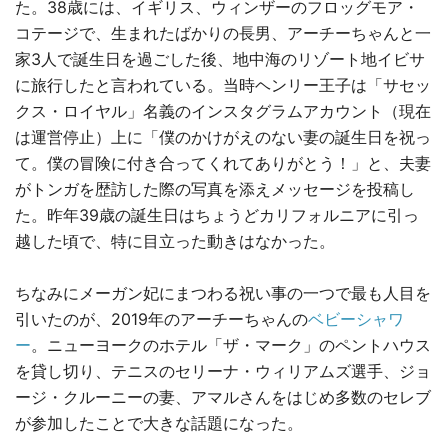
た。38歳には、イギリス、ウィンザーのフロッグモア・
コテージで、生まれたばかりの長男、アーチーちゃんと一
家3人で誕生日を過ごした後、地中海のリゾート地イビサ
に旅行したと言われている。当時ヘンリー王子は「サセッ
クス・ロイヤル」名義のインスタグラムアカウント（現在
は運営停止）上に「僕のかけがえのない妻の誕生日を祝っ
て。僕の冒険に付き合ってくれてありがとう！」と、夫妻
がトンガを歴訪した際の写真を添えメッセージを投稿し
た。昨年39歳の誕生日はちょうどカリフォルニアに引っ
越した頃で、特に目立った動きはなかった。
ちなみにメーガン妃にまつわる祝い事の一つで最も人目を
引いたのが、2019年のアーチーちゃんの
ベビーシャワ
ー
。ニューヨークのホテル「ザ・マーク」のペントハウス
を貸し切り、テニスのセリーナ・ウィリアムズ選手、ジョ
ージ・クルーニーの妻、アマルさんをはじめ多数のセレブ
が参加したことで大きな話題になった。