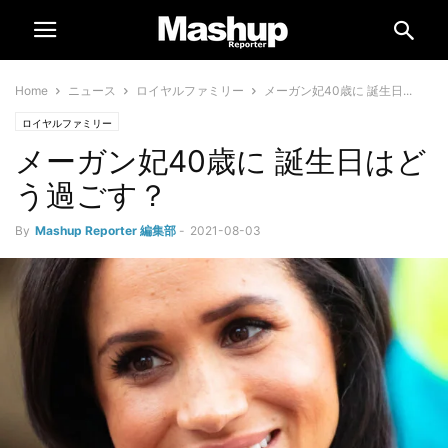
Home
ニュース
ロイヤルファミリー
メーガン妃40歳に 誕生日...
ロイヤルファミリー
メーガン妃40歳に 誕生日はど
う過ごす？
By
Mashup Reporter 編集部
-
2021-08-03