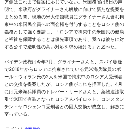
ア側はこれまで提案に応じていない。米国務省は8日の声
明で、米政府がグライナーさん解放に向けて新たな提案を
まとめる間、現地の米大使館職員にグライナーさん含む拘
束中の米国民全員への面会権を付与することをロシア側の
義務として強く要請し、「ロシアで拘束中の米国民の健康
と福祉を保障することは優先事項であり、我々は彼らに対
する公平で透明性の高い対応を求め続ける」と述べた。
バイデン政権は今年7月、グライナーさんと、スパイ容疑
で2018年からロシアに拘束されている元米海兵隊員のポ
ール・ウィラン氏の2人を米国で拘束中のロシア人受刑者
との交換を提案したが、ロシア側がこれを拒否した。4月
には元米海兵隊員のトレバー・リードさんと、薬物違法取
引で米国で有罪となったロシア人パイロット、コンスタン
チン・ヤロシェンコ受刑者との囚人交換が成立し、解放に
至っている。