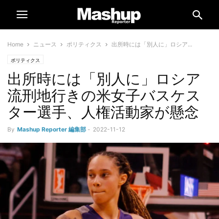
Home
ニュース
ポリティクス
出所時には「別人に」ロシア...
ポリティクス
出所時には「別人に」ロシア
流刑地行きの米女子バスケス
ター選手、人権活動家が懸念
By
Mashup Reporter 編集部
-
2022-11-12