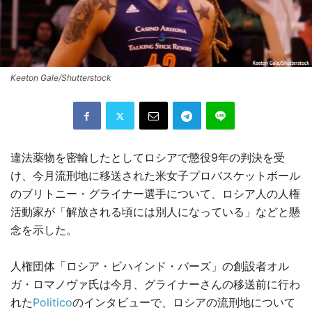
Keeton Gale/Shutterstock
違法薬物を密輸したとしてロシアで懲役9年の判決を受
け、今月流刑地に移送された米女子プロバスケットボール
のブリトニー・グライナー選手について、ロシア人の人権
活動家が「解放される頃には別人になっている」などと懸
念を示した。
人権団体「ロシア・ビハインド・バーズ」の創設者オル
ガ・ロマノヴァ氏は今月、グライナーさんの移送前に行わ
れた
Politico
のインタビューで、ロシアの流刑地について