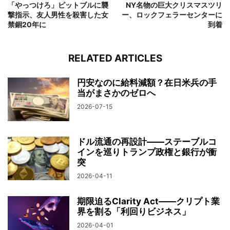
「やっつけろ」ピットブルに襲
NY名物の巨大クリスマスツリ
撃指示、友人男性を殺害した女
ー、ロックフェラーセンターに
禁錮20年に
到着
RELATED ARTICLES
円安なのに給料減額？在日米兵の手
当がまさかのゼロへ
2026-07-15
ドル流通の再設計——ステーブルコ
インを巡りトランプ政権と銀行が衝
突
2026-04-11
期限迫るClarity Act——クリプト業
界を割る「利回りビジネス」
2026-04-01