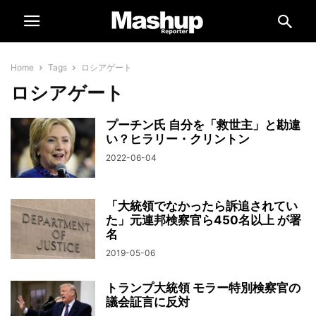
Home
Tags
ロシアゲート
ロシアゲート
プーチン氏 自分を「救世主」と勘違
い？ヒラリー・クリントン
2022-06-04
「大統領でなかったら訴追されてい
た」元連邦検察官ら450名以上 が署
名
2019-05-06
トランプ大統領 モラー特別検察官の
議会証言に反対