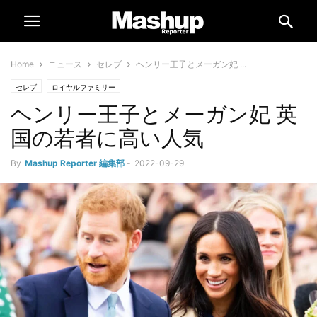
Home
ニュース
セレブ
ヘンリー王子とメーガン妃 ...
セレブ
ロイヤルファミリー
ヘンリー王子とメーガン妃 英
国の若者に高い人気
By
Mashup Reporter 編集部
-
2022-09-29