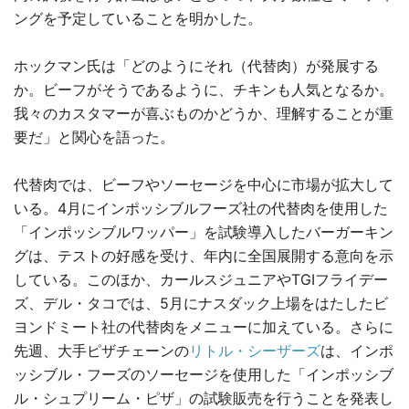
ングを予定していることを明かした。
ホックマン氏は「どのようにそれ（代替肉）が発展する
か。ビーフがそうであるように、チキンも人気となるか。
我々のカスタマーが喜ぶものかどうか、理解することが重
要だ」と関心を語った。
代替肉では、ビーフやソーセージを中心に市場が拡大して
いる。4月にインポッシブルフーズ社の代替肉を使用した
「インポッシブルワッパー」を試験導入したバーガーキン
グは、テストの好感を受け、年内に全国展開する意向を示
している。このほか、カールスジュニアやTGIフライデー
ズ、デル・タコでは、5月にナスダック上場をはたしたビ
ヨンドミート社の代替肉をメニューに加えている。さらに
先週、大手ピザチェーンの
リトル・シーザーズ
は、インポ
ッシブル・フーズのソーセージを使用した「インポッシブ
ル・シュプリーム・ピザ」の試験販売を行うことを発表し