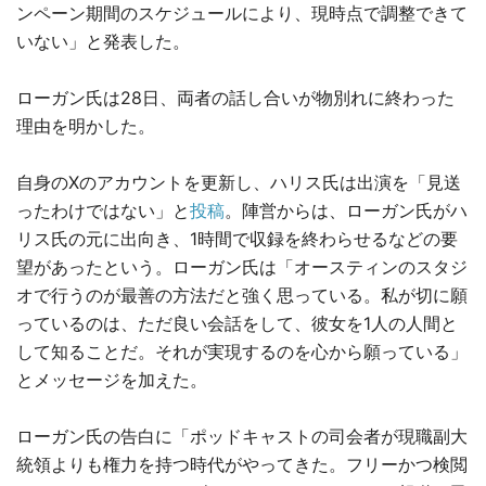
ンペーン期間のスケジュールにより、現時点で調整できて
いない」と発表した。
ローガン氏は28日、両者の話し合いが物別れに終わった
理由を明かした。
自身のXのアカウントを更新し、ハリス氏は出演を「見送
ったわけではない」と
投稿
。陣営からは、ローガン氏がハ
リス氏の元に出向き、1時間で収録を終わらせるなどの要
望があったという。ローガン氏は「オースティンのスタジ
オで行うのが最善の方法だと強く思っている。私が切に願
っているのは、ただ良い会話をして、彼女を1人の人間と
して知ることだ。それが実現するのを心から願っている」
とメッセージを加えた。
ローガン氏の告白に「ポッドキャストの司会者が現職副大
統領よりも権力を持つ時代がやってきた。フリーかつ検閲