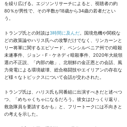
を繰り広げる。エジソンリサーチによると、視聴者の約
80％が男性で、その半数が18歳から34歳の若者だとい
う。
トランプ氏との対談は
3時間に及んだ
。国境危機や関税な
どの政策論やハリス氏への攻撃だけでなく、リンカーンと
リー将軍に関するエピソード、ペンシルベニア州での暗殺
未遂事件、ジョン・F・ケネディ暗殺事件、2020年大統領
選の不正説、「内部の敵」、北朝鮮の金正恩との会話、風
力発電による環境破壊、総合格闘技やエイリアンの存在な
ど様々なトピックスについて会話が交わされた。
トランプ氏は、ハリス氏も同番組に出演すべきだと述べつ
つ、「めちゃくちゃになるだろう。彼女はひっくり返り、
救急隊員を要請するかも」と、フリートークには不向きと
の考えを示した。