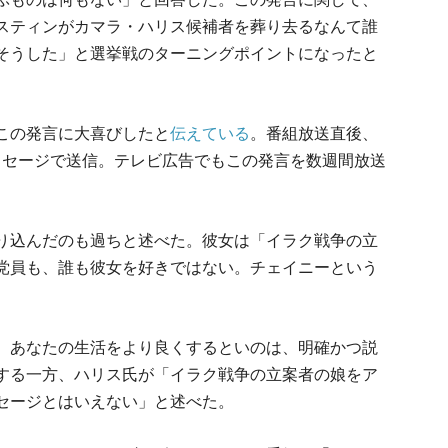
スティンがカマラ・ハリス候補者を葬り去るなんて誰
そうした」と選挙戦のターニングポイントになったと
この発言に大喜びしたと
伝えている
。番組放送直後、
メッセージで送信。テレビ広告でもこの発言を数週間放送
り込んだのも過ちと述べた。彼女は「イラク戦争の立
党員も、誰も彼女を好きではない。チェイニーという
、あなたの生活をより良くするといのは、明確かつ説
する一方、ハリス氏が「イラク戦争の立案者の娘をア
セージとはいえない」と述べた。