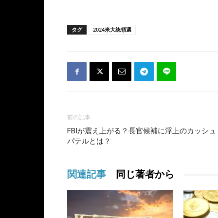
タグ
2024米大統領選
前の記事
FBIが震え上がる？長官候補に浮上のカッシュ
パテルとは？
関連記事
同じ著者から