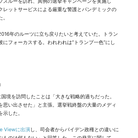
ブスルーを訪れ、異例の選挙キャンペーンを実施し
クレットサービスによる厳重な警護とパンデミックの
た。
016年のルーツに立ち戻りたいと考えていた。トラン
彼にフォーカスする。われわれは”トランプ一色”にし
」
に国境を訪問したことは「大きな戦略的過ちだった。
を思い出させた」と主張。選挙戦終盤の大量のメディ
を示した。
he Viewに出演
し、司会者からバイデン政権との違いに
ぶものは何もない」と回答した。この発言に関して、