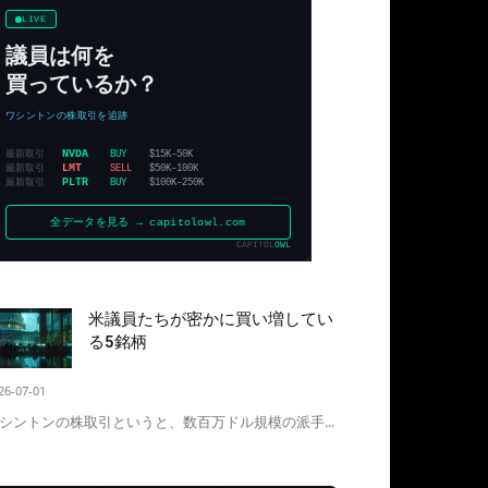
米議員たちが密かに買い増してい
る5銘柄
26-07-01
シントンの株取引というと、数百万ドル規模の派手...