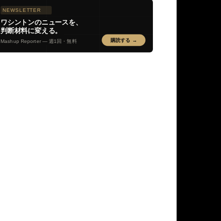
NEWSLETTER
ワシントンのニュースを、
判断材料に変える。
購読する →
Mashup Reporter — 週1回・無料