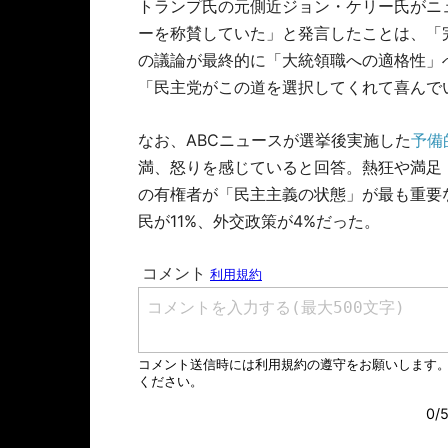
トランプ氏の元側近ジョン・ケリー氏がニ
ーを称賛していた」と発言したことは、「
の議論が最終的に「大統領職への適格性」
「民主党がこの道を選択してくれて喜んで
なお、ABCニュースが選挙後実施した
予備
満、怒りを感じていると回答。熱狂や満足（
の有権者が「民主主義の状態」が最も重要な
民が11%、外交政策が4%だった。