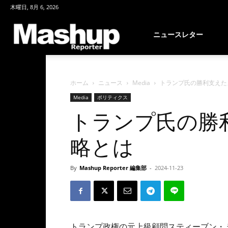
木曜日, 8月 6, 2026
Mashup
ニュースレター
Reporter
ホーム
ニュース
Media
トランプ氏の勝利支えたメ
Media
ポリティクス
トランプ氏の勝
略とは
By
Mashup Reporter 編集部
-
2024-11-23
トランプ政権の元上級顧問スティーブン・