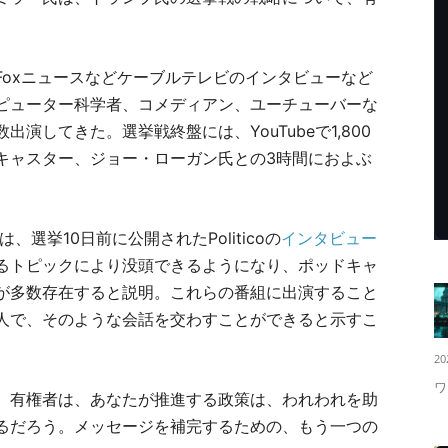
。
Foxニュースなどケーブルテレビのインタビューなど
ピューター科学者、コメディアン、ユーチューバーな
演してきた。選挙戦終盤には、YouTubeで1,800
キャスター、ジョー・ローガン氏との3時間におよぶ
選挙10日前に公開されたPoliticoの
インタビュー
るトピックにより没頭できるようになり、ポッドキャ
が多数存在すると説明。これらの番組に出演すること
人で、そのような会話を交わすことができると示すこ
20
ワ
、有権者は、あなたが推進する政策は、われわれを助
るだろう。メッセージを補完するための、もう一つの