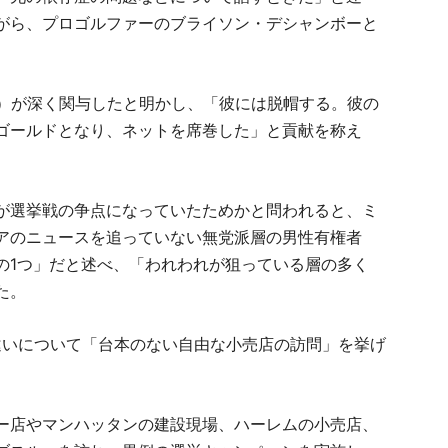
がら、プロゴルファーのブライソン・デシャンボーと
8）が深く関与したと明かし、「彼には脱帽する。彼の
ゴールドとなり、ネットを席巻した」と貢献を称え
が選挙戦の争点になっていたためかと問われると、ミ
アのニュースを追っていない無党派層の男性有権者
の1つ」だと述べ、「われわれが狙っている層の多く
た。
違いについて「台本のない自由な小売店の訪問」を挙げ
ー店やマンハッタンの建設現場、ハーレムの小売店、