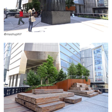
©mashupNY