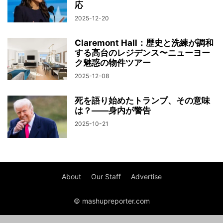
応
2025-12-20
Claremont Hall：歴史と洗練が調和
する高台のレジデンス〜ニューヨー
ク魅惑の物件ツアー
2025-12-08
死を語り始めたトランプ、その意味
は？――身内が警告
2025-10-21
About
Our Staff
Advertise
© mashupreporter.com