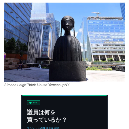
Simone Leigh”Brick House”©mashupNY