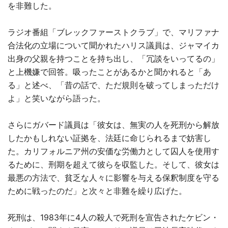
を非難した。
ラジオ番組「ブレックファーストクラブ」で、マリファナ
合法化の立場について聞かれたハリス議員は、ジャマイカ
出身の父親を持つことを持ち出し、「冗談をいってるの」
と上機嫌で回答。吸ったことがあるかと聞かれると「あ
る」と述べ、「昔の話で、ただ規則を破ってしまっただけ
よ」と笑いながら語った。
さらにガバード議員は「彼女は、無実の人を死刑から解放
したかもしれない証拠を、法廷に命じられるまで妨害し
た。カリフォルニア州の安価な労働力として囚人を使用す
るために、刑期を超えて彼らを収監した。そして、彼女は
最悪の方法で、貧乏な人々に影響を与える保釈制度を守る
ために戦ったのだ」と次々と非難を繰り広げた。
死刑は、1983年に4人の殺人で死刑を宣告されたケビン・