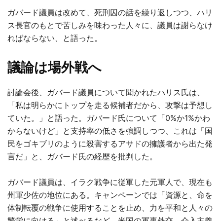
ガバード議員は改めて、死刑囚の話を繰り返しつつ、ハリ
ス長官のもとで苦しみを味わった人々に、議員は謝らなけ
ればならない、と語った。
議論は場外戦へ
討論会後、ガバード議員について聞かれたハリス氏は、
「私は明らかにトップを走る候補者だから、攻撃は予想し
ていた。」と語った。ガバード氏について「0%か1%かわ
からないけど」と支持率の低さを強調しつつ、これは「国
民をゴキブリのように殺害するアサドの擁護者から出た発
言だ」と、ガバード氏の経歴を批判した。
ガバード議員は、イラク戦争に従軍した元軍人で、現在も
州軍少佐の地位にある。キャンペーンでは「資源と、命を
体制転覆の戦争に使用することを止め、力を平和と人々の
繁栄に向ける」と述べるなど、米国の軍事外交、介入主義