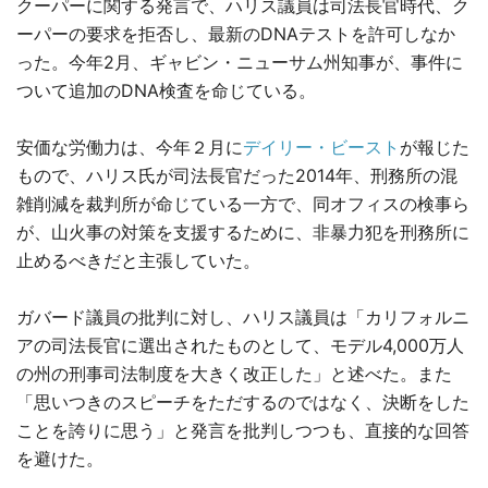
クーパーに関する発言で、ハリス議員は司法長官時代、ク
ーパーの要求を拒否し、最新のDNAテストを許可しなか
った。今年2月、ギャビン・ニューサム州知事が、事件に
ついて追加のDNA検査を命じている。
安価な労働力は、今年２月に
デイリー・ビースト
が報じた
もので、ハリス氏が司法長官だった2014年、刑務所の混
雑削減を裁判所が命じている一方で、同オフィスの検事ら
が、山火事の対策を支援するために、非暴力犯を刑務所に
止めるべきだと主張していた。
ガバード議員の批判に対し、ハリス議員は「カリフォルニ
アの司法長官に選出されたものとして、モデル4,000万人
の州の刑事司法制度を大きく改正した」と述べた。また
「思いつきのスピーチをただするのではなく、決断をした
ことを誇りに思う」と発言を批判しつつも、直接的な回答
を避けた。