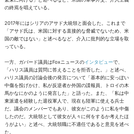
の終焉を唱えている。
2017年にはシリアのアサド大統領と面会した。これまで
「アサド氏は、米国に対する直接的な脅威でないため、米
国の敵ではない」と述べるなど、介入に批判的な立場を取
っている。
一方、ガバード議員はFoxニュースの
インタビュー
で、
「ハリス議員は質問に答えることを拒否した。」と述べ、
ハリス議員の討論会後の発言について「基本的に安っぽい
中傷を投げかけ、私が反逆者か外国の諜報員、トロイの木
馬かなにかのように発言した」と語った。また、「私は中
東派遣を経験した退役軍人で、現在も陸軍に使える兵士
だ。議会のメンバーでもあり、彼女がこのように私を中傷
したのだ。大統領として彼女が人々に何をするか考えたほ
うがよい」と述べ、大統領職に不適任であると意見を述べ
た。