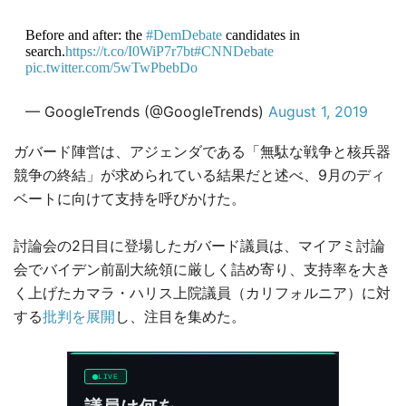
Before and after: the
#DemDebate
candidates in
search.
https://t.co/I0WiP7r7bt
#CNNDebate
pic.twitter.com/5wTwPbebDo
— GoogleTrends (@GoogleTrends)
August 1, 2019
ガバード陣営は、アジェンダである「無駄な戦争と核兵器
競争の終結」が求められている結果だと述べ、9月のディ
ベートに向けて支持を呼びかけた。
討論会の2日目に登場したガバード議員は、マイアミ討論
会でバイデン前副大統領に厳しく詰め寄り、支持率を大き
く上げたカマラ・ハリス上院議員（カリフォルニア）に対
する
批判を展開
し、注目を集めた。