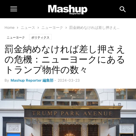
Home
ニュース
ニューヨーク
罰金納めなければ差し押さえ...
ニューヨーク
ポリティクス
罰金納めなければ差し押さえ
の危機：ニューヨークにある
トランプ物件の数々
By
Mashup Reporter 編集部
-
2024-03-23