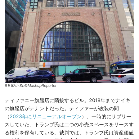
6 E 57th St.©MashupReporter
ティファニー旗艦店に隣接するビル。2018年までナイキ
の旗艦店がテナントだった。ティファーが改装の間
（
2023年にリニューアルオープン
）、一時的にサブリー
スしていた。トランプ氏は二つの小売スペースをリースす
る権利を保有している。裁判では、トランプ氏は資産価値