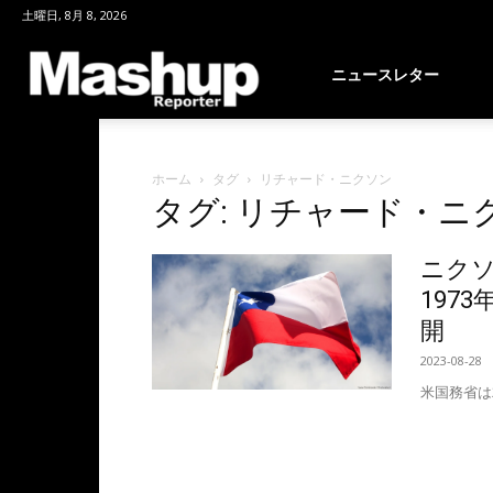
土曜日, 8月 8, 2026
Mashup
ニュースレター
Reporter
ホーム
タグ
リチャード・ニクソン
タグ: リチャード・ニ
ニク
197
開
2023-08-28
米国務省は2