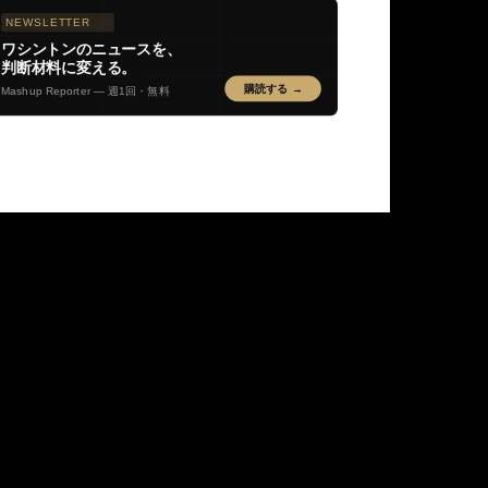
NEWSLETTER
ワシントンのニュースを、
判断材料に変える。
購読する →
Mashup Reporter — 週1回・無料