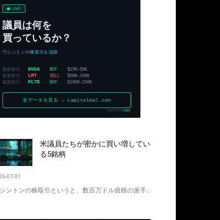
米議員たちが密かに買い増してい
る5銘柄
26-07-01
シントンの株取引というと、数百万ドル規模の派手...