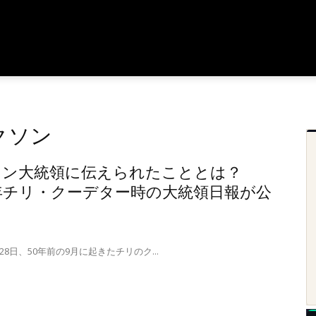
クソン
ソン大統領に伝えられたこととは？
3年チリ・クーデター時の大統領日報が公
8日、50年前の9月に起きたチリのク...