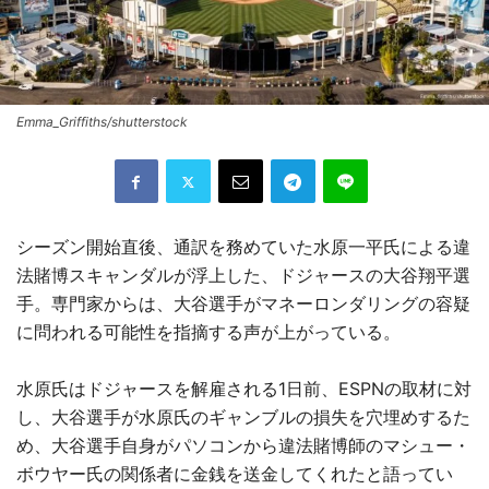
Emma_Griffiths/shutterstock
シーズン開始直後、通訳を務めていた水原一平氏による違
法賭博スキャンダルが浮上した、ドジャースの大谷翔平選
手。専門家からは、大谷選手がマネーロンダリングの容疑
に問われる可能性を指摘する声が上がっている。
水原氏はドジャースを解雇される1日前、ESPNの取材に対
し、大谷選手が水原氏のギャンブルの損失を穴埋めするた
め、大谷選手自身がパソコンから違法賭博師のマシュー・
ボウヤー氏の関係者に金銭を送金してくれたと語ってい