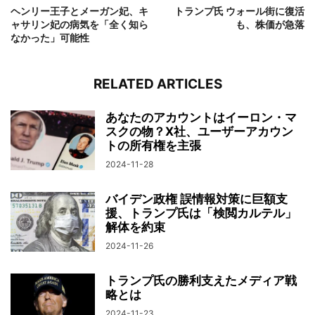
ヘンリー王子とメーガン妃、キ
トランプ氏 ウォール街に復活
ャサリン妃の病気を「全く知ら
も、株価が急落
なかった」可能性
RELATED ARTICLES
あなたのアカウントはイーロン・マ
スクの物？X社、ユーザーアカウン
トの所有権を主張
2024-11-28
バイデン政権 誤情報対策に巨額支
援、トランプ氏は「検閲カルテル」
解体を約束
2024-11-26
トランプ氏の勝利支えたメディア戦
略とは
2024-11-23