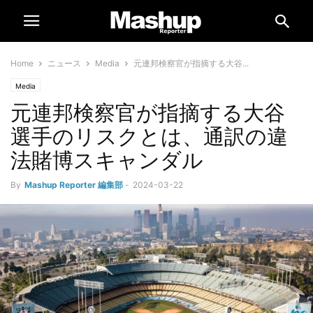
Home
ニュース
Media
元連邦検察官が指摘する大谷...
Media
元連邦検察官が指摘する大谷
選手のリスクとは、通訳の違
法賭博スキャンダル
By
Mashup Reporter 編集部
-
2024-03-22