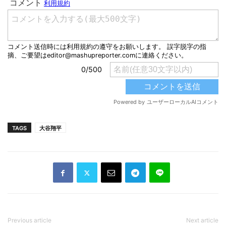
TAGS
大谷翔平
Previous article
Next article