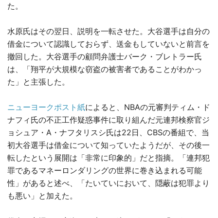
た。
水原氏はその翌日、説明を一転させた。大谷選手は自分の
借金について認識しておらず、送金もしていないと前言を
撤回した。大谷選手の顧問弁護士バーク・ブレトラー氏
は、「翔平が大規模な窃盗の被害者であることがわかっ
た」と主張した。
ニューヨークポスト紙
によると、NBAの元審判ティム・ド
ナフィ氏の不正工作疑惑事件に取り組んだ元連邦検察官ジ
ョシュア・A・ナフタリスシ氏は22日、CBSの番組で、当
初大谷選手は借金について知っていたようだが、その後一
転したという展開は「非常に印象的」だと指摘。「連邦犯
罪であるマネーロンダリングの世界に巻き込まれる可能
性」があると述べ、「たいていにおいて、隠蔽は犯罪より
も悪い」と加えた。