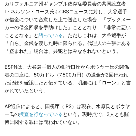
カリフォルニア州ギャンブル依存症委員会の共同設立者
I・ネルソン・ローズ氏もCBSニュースに対し、大谷選手
が借金について合意した上で送金した場合、「ブックメー
カーの借金回収を手助けした」こととなり、「非常に悪い
こととなる」と
語っている
。ただしこれは、大谷選手が
「自ら」金銭を渡した時に限られる。代理人の主張にある
「盗まれた」場合は、共犯とはみなされないという。
ESPNは、大谷選手個人の銀行口座からボウヤー氏の関係
者の口座に、50万ドル（7,500万円）の送金が2回行われ
た記録を確認したと伝えている。明細には「ローン」と書
かれていたという。
AP通信によると、国税庁（IRS）は現在、水原氏とボウヤ
ー氏の
捜査を行なっている
という。現時点で、2人とも賭
博に関する罪には問われていない。