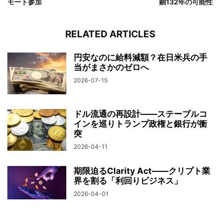
モート参加
錮132年の可能性
RELATED ARTICLES
円安なのに給料減額？在日米兵の手
当がまさかのゼロへ
2026-07-15
ドル流通の再設計——ステーブルコ
インを巡りトランプ政権と銀行が衝
突
2026-04-11
期限迫るClarity Act——クリプト業
界を割る「利回りビジネス」
2026-04-01