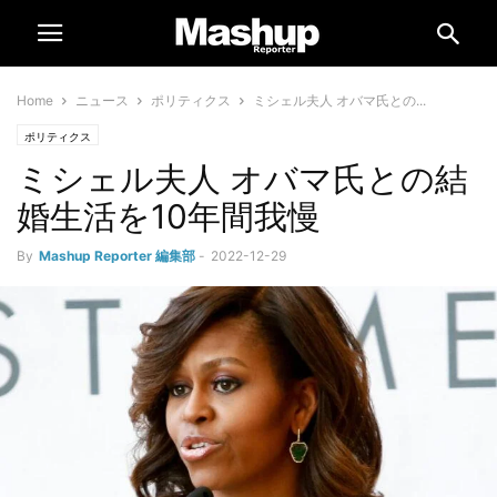
Home
ニュース
ポリティクス
ミシェル夫人 オバマ氏との...
ポリティクス
ミシェル夫人 オバマ氏との結
婚生活を10年間我慢
By
Mashup Reporter 編集部
-
2022-12-29