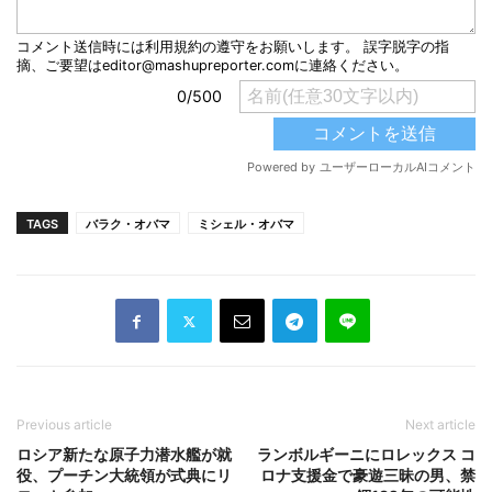
TAGS
バラク・オバマ
ミシェル・オバマ
Previous article
Next article
ロシア新たな原子力潜水艦が就
ランボルギーニにロレックス コ
役、プーチン大統領が式典にリ
ロナ支援金で豪遊三昧の男、禁