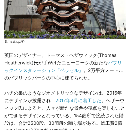
©mashupNY
英国のデザイナー、トーマス・ヘザウィック(Thomas
Heatherwick)氏が手がけたニューヨークの新たな
パブリ
ックインスタレーション「ベッセル」
。2万平方メートル
のパブリックパークの中心に建てられた。
ハチの巣のようなジオメトリックなデザインは、2016年
にデザインが披露され、
2017年4月に着工した
。ヘザーウ
ィック氏によると、人々が新たな景色や視点を楽しむこと
ができるデザインとなっている。154箇所で接続された階
段は、合計2500段、80箇所の踊り場がある。総工費2億