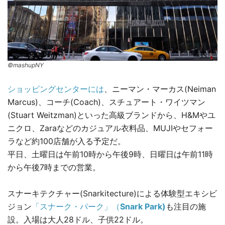
©mashupNY
ショッピングセンターには
、ニーマン・マーカス(Neiman
Marcus)、コーチ(Coach)、スチュアート・ワイツマン
(Stuart Weitzman)といった高級ブランドから、H&Mやユ
ニクロ、Zaraなどのカジュアル衣料品、MUJIやセフォー
ラなど約100店舗が入る予定だ。
平日、土曜日は午前10時から午後9時、日曜日は午前11時
から午後7時までの営業。
スナーキテクチャー(Snarkitecture)による体験型エキシビ
ジョン
「スナーク・パーク」（
Snark Park)
も注目の施
設。入場は大人28ドル、子供22ドル。