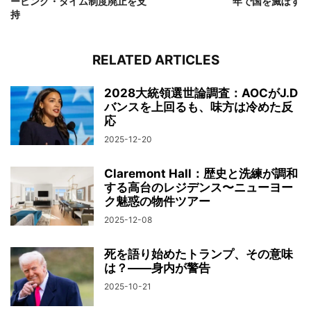
ービング・タイム制度廃止を支
年で国を滅ぼす
持
RELATED ARTICLES
2028大統領選世論調査：AOCがJ.D
バンスを上回るも、味方は冷めた反
応
2025-12-20
Claremont Hall：歴史と洗練が調和
する高台のレジデンス〜ニューヨー
ク魅惑の物件ツアー
2025-12-08
死を語り始めたトランプ、その意味
は？――身内が警告
2025-10-21