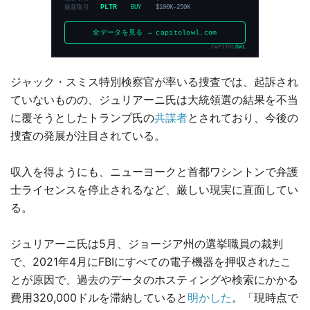
ジャック・スミス特別検察官が率いる捜査では、起訴され
ていないものの、ジュリアーニ氏は大統領選の結果を不当
に覆そうとしたトランプ氏の
共謀者
とされており、今後の
捜査の発展が注目されている。
収入を得ようにも、ニューヨークと首都ワシントンで弁護
士ライセンスを停止されるなど、厳しい現実に直面してい
る。
ジュリアーニ氏は5月、ジョージア州の選挙職員の裁判
で、2021年4月にFBIにすべての電子機器を押収されたこ
とが原因で、過去のデータのホスティングや検索にかかる
費用320,000ドルを滞納していると
明かした
。「現時点で