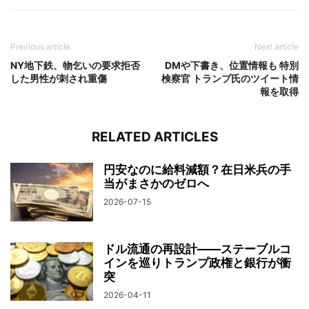
Previous article
Next article
NY地下鉄、物乞いの要求拒否
DMや下書き、位置情報も 特別
した男性が刺され重傷
検察官 トランプ氏のツイート情
報を取得
RELATED ARTICLES
円安なのに給料減額？在日米兵の手
当がまさかのゼロへ
2026-07-15
ドル流通の再設計——ステーブルコ
インを巡りトランプ政権と銀行が衝
突
2026-04-11