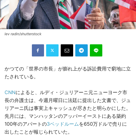
lev radin/shutterstock
かつての「世界の市長」が膨れ上がる訴訟費用で窮地に立
たされている。
CNN
によると、ルディ・ジュリアーニ元ニューヨーク市
長の弁護士は、今週月曜日に法廷に提出した文書で、ジュ
リアーニ氏は事実上キャッシュが尽きたと明らかにした。
先月には、マンハッタンのアッパーイーストにある築約
100年のアパートの
3ベッドルーム
を650万ドルで売りに
出したことが報じられていた。