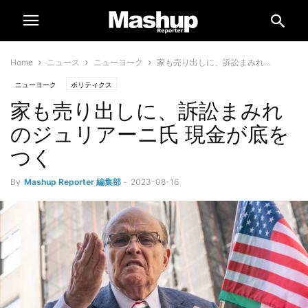
Home
ニュース
ニューヨーク
家も売り出しに、訴訟まみれ...
ニューヨーク
ポリティクス
家も売り出しに、訴訟まみれ
のジュリアーニ氏 現金が底を
つく
By
Mashup Reporter 編集部
-
2023-08-16