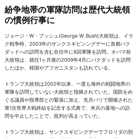
紛争地帯の軍隊訪問は歴代大統領
の慣例行事に
ジョージ・W・ブッシュ(George W. Bush)大統領は、イラ
ク戦争時、2003年のサンクスギビンングデーに首都バク
ダッドへの訪問を含む在任中に8回軍隊を訪問。オバマ前
大統領は、就任1ヶ月後の2009年4月にバクダッドを訪問
したほか、韓国やアフガニスタンも訪れている。
トランプ大統領は2002年以来、一度も海外の戦闘地帯の
軍隊を訪問していない大統領と指摘されていた。国防をめ
ぐる議員や指導部との緊張に加え、先月パリで開催された
第1次世界大戦終結を記念する式典で、米兵の墓地への訪
問を中止したことで、批判が高まっていた。
トランプ大統領は、サンクスギビングデーでフロリダの別