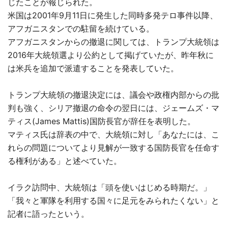
じたことが報じられた。
米国は2001年9月11日に発生した同時多発テロ事件以降、
アフガニスタンでの駐留を続けている。
アフガニスタンからの撤退に関しては、トランプ大統領は
2016年大統領選より公約として掲げていたが、昨年秋に
は米兵を追加で派遣することを発表していた。
トランプ大統領の撤退決定には、議会や政権内部からの批
判も強く、シリア撤退の命令の翌日には、ジェームズ・マ
ティス(James Mattis)国防長官が辞任を表明した。
マティス氏は辞表の中で、大統領に対し「あなたには、こ
れらの問題についてより見解が一致する国防長官を任命す
る権利がある」と述べていた。
イラク訪問中、大統領は「頭を使いはじめる時期だ。」
「我々と軍隊を利用する国々に足元をみられたくない」と
記者に語ったという。