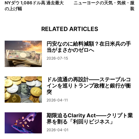
NYダウ 1,086ドル高 過去最大
ニューヨークの天気・気候・服
の上げ幅
装
RELATED ARTICLES
円安なのに給料減額？在日米兵の手
当がまさかのゼロへ
2026-07-15
ドル流通の再設計——ステーブルコ
インを巡りトランプ政権と銀行が衝
突
2026-04-11
期限迫るClarity Act——クリプト業
界を割る「利回りビジネス」
2026-04-01