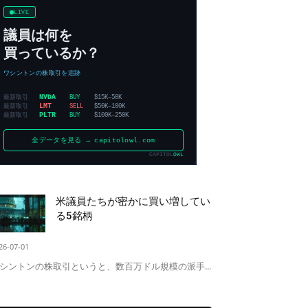
米議員たちが密かに買い増してい
る5銘柄
26-07-01
シントンの株取引というと、数百万ドル規模の派手...