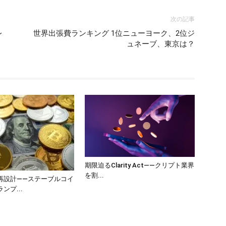
次の記事
レ
世界出張費ランキング 1位ニューヨーク、2位ジ
ュネーブ、東京は？
期限迫るClarity Act——クリプト業界
を割...
再設計——ステーブルコイ
ンプ...