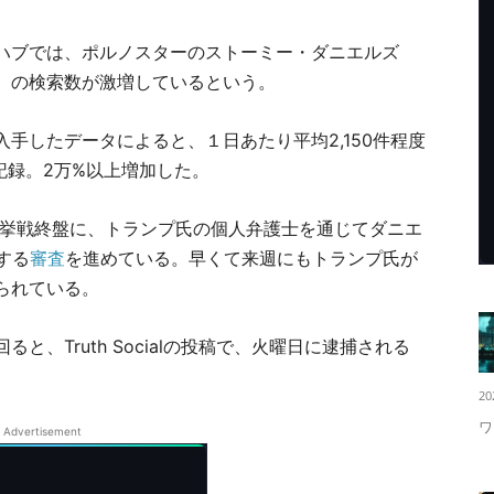
ハブでは、ポルノスターのストーミー・ダニエルズ
）の検索数が激増しているという。
手したデータによると、１日あたり平均2,150件程度
を記録。2万%以上増加した。
選挙戦終盤に、トランプ氏の個人弁護士を通じてダニエ
する
審査
を進めている。早くて来週にもトランプ氏が
られている。
、Truth Socialの投稿で、火曜日に逮捕される
。
20
ワ
Advertisement