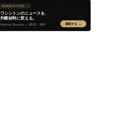
NEWSLETTER
ワシントンのニュースを、
判断材料に変える。
購読する →
Mashup Reporter — 週1回・無料