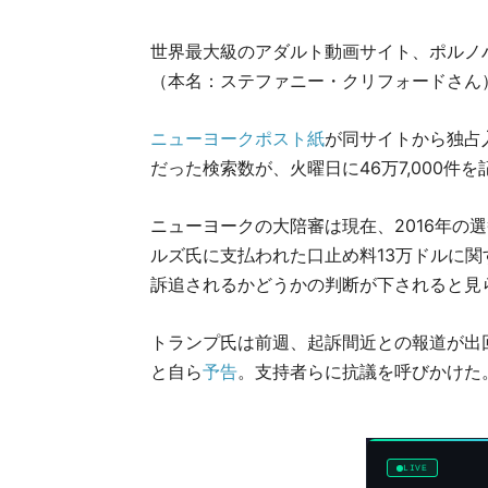
世界最大級のアダルト動画サイト、ポルノ
（本名：ステファニー・クリフォードさん
ニューヨークポスト紙
が同サイトから独占入
だった検索数が、火曜日に46万7,000件
ニューヨークの大陪審は現在、2016年の
ルズ氏に支払われた口止め料13万ドルに関
訴追されるかどうかの判断が下されると見
トランプ氏は前週、起訴間近との報道が出回ると
と自ら
予告
。支持者らに抗議を呼びかけた