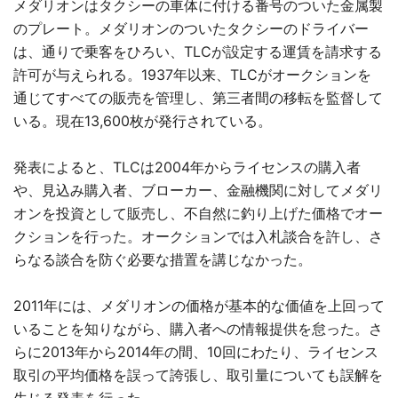
メダリオンはタクシーの車体に付ける番号のついた金属製
のプレート。メダリオンのついたタクシーのドライバー
は、通りで乗客をひろい、TLCが設定する運賃を請求する
許可が与えられる。1937年以来、TLCがオークションを
通じてすべての販売を管理し、第三者間の移転を監督して
いる。現在13,600枚が発行されている。
発表によると、TLCは2004年からライセンスの購入者
や、見込み購入者、ブローカー、金融機関に対してメダリ
オンを投資として販売し、不自然に釣り上げた価格でオー
クションを行った。オークションでは入札談合を許し、さ
らなる談合を防ぐ必要な措置を講じなかった。
2011年には、メダリオンの価格が基本的な価値を上回って
いることを知りながら、購入者への情報提供を怠った。さ
らに2013年から2014年の間、10回にわたり、ライセンス
取引の平均価格を誤って誇張し、取引量についても誤解を
生じる発表を行った。