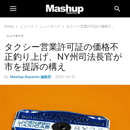
Home
ニュース
ニューヨーク
タクシー営業許可証の価格不...
ニューヨーク
タクシー営業許可証の価格不
正釣り上げ、NY州司法長官が
市を提訴の構え
By
Mashup Reporter 編集部
-
2020-02-21