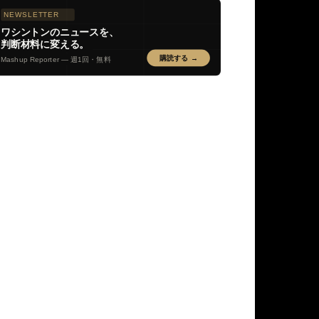
NEWSLETTER
ワシントンのニュースを、
判断材料に変える。
購読する →
Mashup Reporter — 週1回・無料