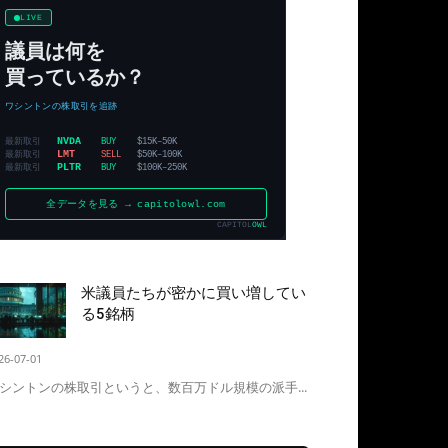
米議員たちが密かに買い増してい
る5銘柄
26-07-01
シントンの株取引というと、数百万ドル規模の派手...