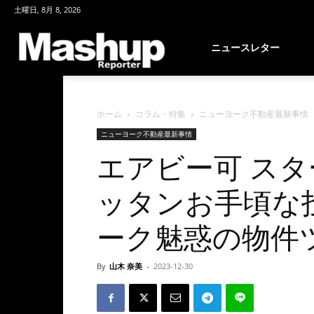
土曜日, 8月 8, 2026
Mashup
ニュースレター
Reporter
ホーム
コラム・特集
ニューヨーク不動産最新事情
ニューヨーク不動産最新事情
エアビー可 ス
ッタンお手頃な
ーク魅惑の物件
By
山木 奈美
-
2023-12-30