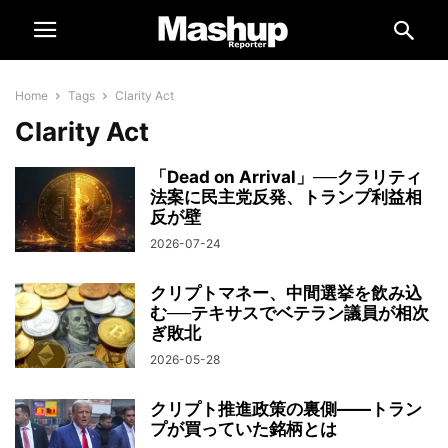
Home
Tags
Clarity Act
Clarity Act
「Dead on Arrival」──クラリティ
法案に民主党反発、トランプ利益相
反が壁
2026-07-24
クリプトマネー、中間選挙を飲み込
む──テキサスでベテラン議員が相次
ぎ敗北
2026-05-28
クリプト推進政策の裏側――トラン
プが買っていた銘柄とは