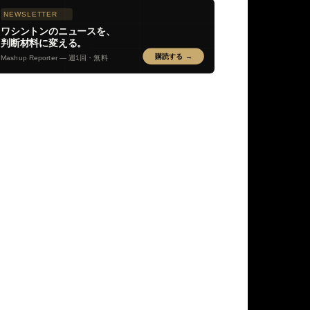
NEWSLETTER
ワシントンのニュースを、
判断材料に変える。
購読する →
Mashup Reporter — 週1回・無料