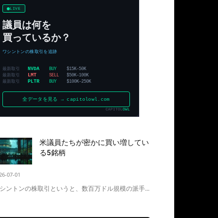
米議員たちが密かに買い増してい
る5銘柄
26-07-01
シントンの株取引というと、数百万ドル規模の派手...