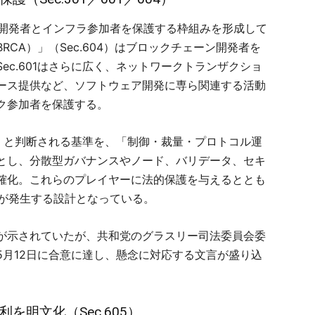
て開発者とインフラ参加者を保護する枠組みを形成して
CA）」（Sec.604）はブロックチェーン開発者を
ec.601はさらに広く、ネットワークトランザクショ
ース提供など、ソフトウェア開発に専ら関連する活動
ク参加者を保護する。
散型」と判断される基準を、「制御・裁量・プロトコル運
とし、分散型ガバナンスやノード、バリデータ、セキ
確化。これらのプレイヤーに法的保護を与えるととも
務が発生する設計となっている。
が示されていたが、共和党のグラスリー司法委員会委
5月12日に合意に達し、懸念に対応する文言が盛り込
を明文化（Sec.605）