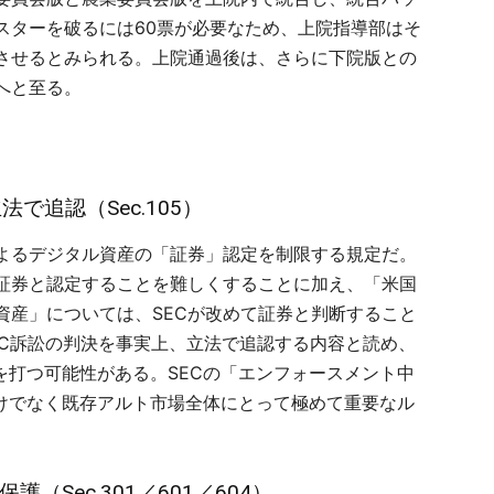
スターを破るには60票が必要なため、上院指導部はそ
させるとみられる。上院通過後は、さらに下院版との
へと至る。
法で追認（Sec.105）
によるデジタル資産の「証券」認定を制限する規定だ。
が証券と認定することを難しくすることに加え、「米国
資産」については、SECが改めて証券と判断すること
SEC訴訟の判決を事実上、立法で追認する内容と読め、
を打つ可能性がある。SECの「エンフォースメント中
だけでなく既存アルト市場全体にとって極めて重要なル
（Sec.301／601／604）