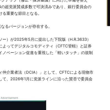
マークアップ（修正・採決審議）に向けた準備を整え
134の超党派賛成多数で可決済みであり、銀行委員会の
ける重要な節目となる。
異なるバージョンが存在する。
）が2025年5月に提出した下院版（H.R.3633）
によってデジタルコモディティ（CFTC管轄）と証券
、イノベーション促進を重視した「軽いタッチ」の規制
仲介業者法（DCIA）」として、CFTCによる現物市
て、2026年1月に党派ラインに沿った賛否で委員会
Advertisement