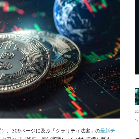
20
ワ
間）、309ページに及ぶ「クラリティ法案」の
最新テ