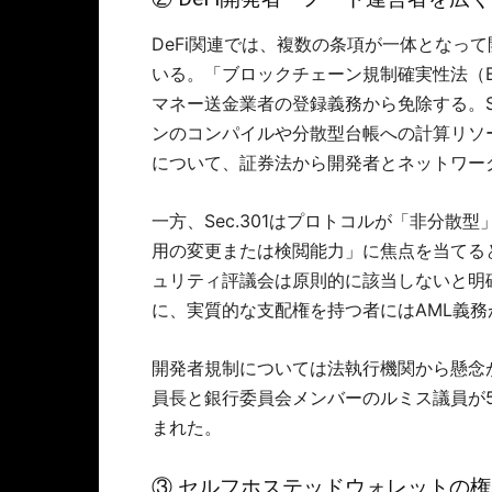
DeFi関連では、複数の条項が一体となっ
いる。「ブロックチェーン規制確実性法（BR
マネー送金業者の登録義務から免除する。S
ンのコンパイルや分散型台帳への計算リソ
について、証券法から開発者とネットワー
一方、Sec.301はプロトコルが「非分
用の変更または検閲能力」に焦点を当てる
ュリティ評議会は原則的に該当しないと明
に、実質的な支配権を持つ者にはAML義
開発者規制については法執行機関から懸念
員長と銀行委員会メンバーのルミス議員が
まれた。
③ セルフホステッドウォレットの権利