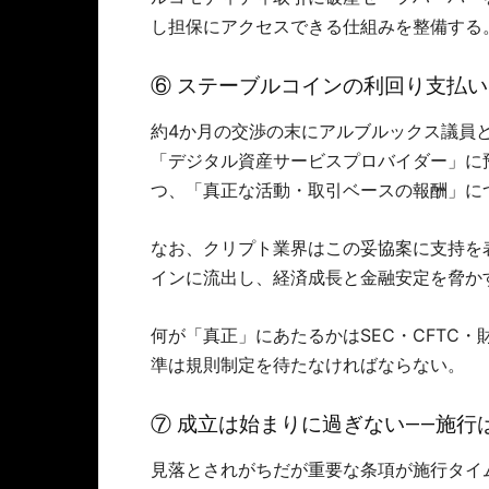
し担保にアクセスできる仕組みを整備する
⑥ ステーブルコインの利回り支払い―
約4か月の交渉の末にアルブルックス議員
「デジタル資産サービスプロバイダー」に
つ、「真正な活動・取引ベースの報酬」に
なお、クリプト業界はこの妥協案に支持を
インに流出し、経済成長と金融安定を脅か
何が「真正」にあたるかはSEC・CFTC
準は規則制定を待たなければならない。
⑦ 成立は始まりに過ぎない――施行は最
見落とされがちだが重要な条項が施行タイ