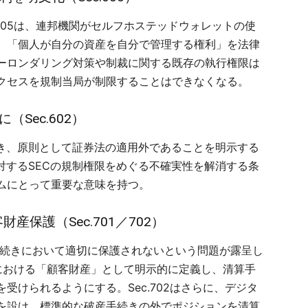
るSec.605は、連邦機関がセルフホステッドウォレットの使
。「個人が自分の資産を自分で管理する権利」を法律
ーロンダリング対策や制裁に関する既存の執行権限は
クセスを規制当局が制限することはできなくなる。
Sec.602）
除き、原則として証券法の適用外であることを明示する
対するSECの規制権限をめぐる不確実性を解消する条
ムにとって重要な意味を持つ。
産保護（Sec.701／702）
産手続きにおいて適切に保護されないという問題が露呈し
続きにおける「顧客財産」として明示的に定義し、清算手
受けられるようにする。Sec.702はさらに、デジタ
を設け、標準的な破産手続きの外でポジションを清算