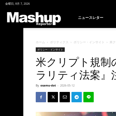
金曜日, 8月 7, 2026
Mashup
ニュースレター
Reporter
ホーム
ポリティクス
ポリシー・インサイト
米ク
ポリシー・インサイト
米クリプト規制
ラリティ法案』
By
osamu-dot
-
2026-05-12