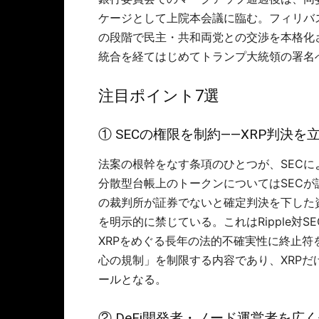
ケージとして上院本会議に臨む。フィリバ
の段階で民主・共和両党との交渉を本格化
統合を経てはじめてトランプ大統領の署名
注目ポイント7選
① SECの権限を制約――XRP判決を立
法案の根幹をなす条項のひとつが、SEC
分散型台帳上のトークンについてはSEC
の裁判所が証券でないと確定判決を下した
を明示的に禁じている。これはRipple対
XRPをめぐる長年の法的不確実性に終止符
心の規制」を制限する内容であり、XRP
ールとなる。
② DeFi開発者・ノード運営者を広く保護