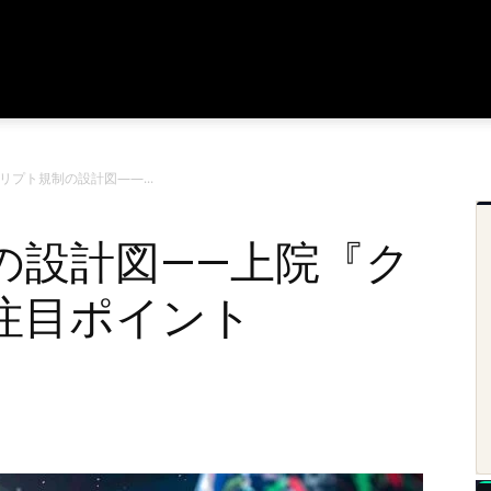
リプト規制の設計図――...
の設計図――上院『ク
注目ポイント