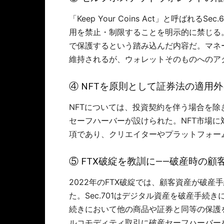
「Keep Your Coins Act」と呼ばれ
用を禁止・制限することを明示的に禁じる
で保護するという踏み込んだ内容だ。マネ
維持されるが、ウォレットそのものへのア
④ NFTを原則として証券法の適用外に（
NFTについては、投資契約を伴う場合を
セーフハーバーが設けられた。NFT市場に
項であり、クリエイターやプラットフォー
⑤ FTX破綻を教訓に――破産時の顧客財
2022年のFTX破綻では、顧客資産が破
た。Sec.701はデジタル資産を破産手
続きにおいて他の商品や証券と同等の保護を
ルコモディティ取引に破産セーフハーバー