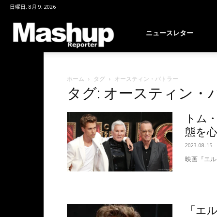
日曜日, 8月 9, 2026
Mashup
ニュースレター
Reporter
ホーム
タグ
オースティン・バトラー
タグ: オースティン・
トム
態を
2023-08-15
映画『エル
「エル