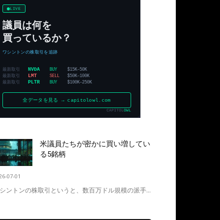
米議員たちが密かに買い増してい
る5銘柄
26-07-01
シントンの株取引というと、数百万ドル規模の派手...