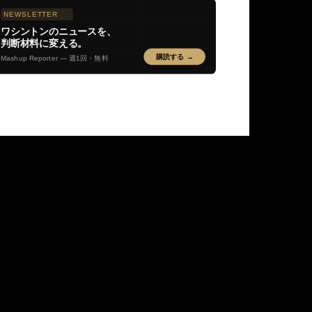
NEWSLETTER
ワシントンのニュースを、
判断材料に変える。
購読する →
Mashup Reporter — 週1回・無料