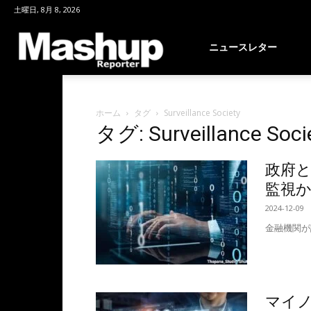
土曜日, 8月 8, 2026
Mashup
ニュースレター
Reporter
ホーム
タグ
Surveillance Society
タグ: Surveillance Soci
政府と
監視
2024-12-09
金融機関が
マイ