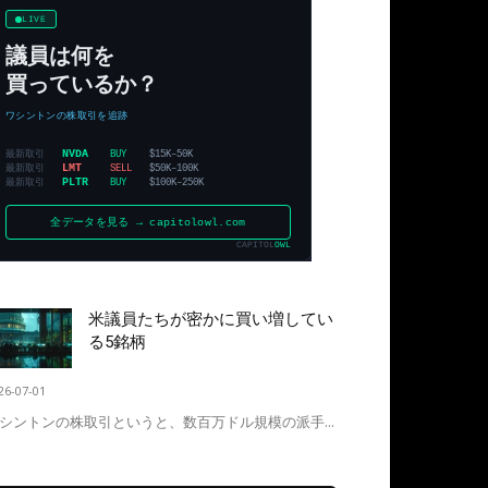
米議員たちが密かに買い増してい
る5銘柄
26-07-01
シントンの株取引というと、数百万ドル規模の派手...