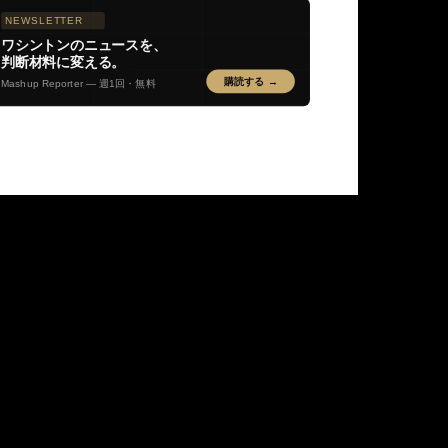
NEWSLETTER
ワシントンのニュースを、
判断材料に変える。
購読する →
Mashup Reporter — 週1回・無料