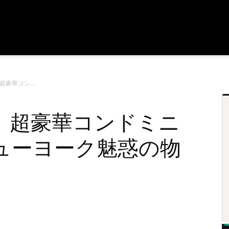
豪華コン...
」超豪華コンドミニ
ューヨーク魅惑の物