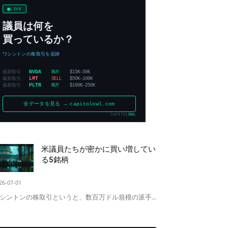
米議員たちが密かに買い増してい
る5銘柄
26-07-01
シントンの株取引というと、数百万ドル規模の派手...