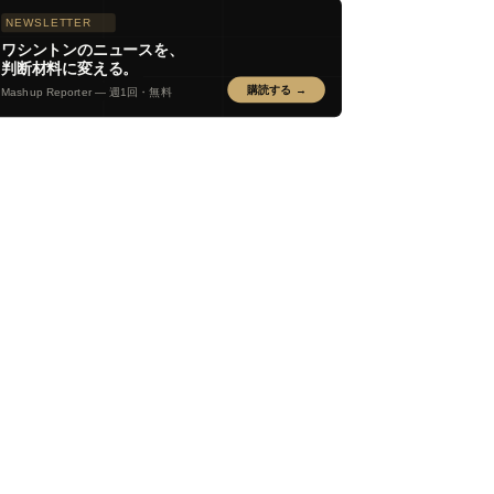
NEWSLETTER
ワシントンのニュースを、
判断材料に変える。
購読する →
Mashup Reporter — 週1回・無料