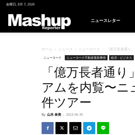
金曜日, 8月 7, 2026
Mashup
ニュースレター
Reporter
ホーム
ニュース
ニューヨーク
「億万長者通り」超
ニューヨーク
ニューヨーク不動産最新事情
経済・ビジネス
「億万長者通り
アムを内覧〜ニ
件ツアー
By
山木 奈美
-
2023-06-30