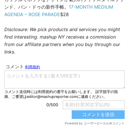
ンド、バン・ドゥの新作手帳。
17-MONTH MEDIUM
AGENDA – ROSE PARADE
$28
Disclosure: We pick products and services you might
find interesting. mashup NY receives a commission
from our affiliate partners when you buy through our
links.