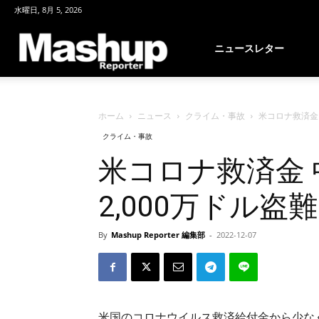
水曜日, 8月 5, 2026
Mashup
ニュースレター
Reporter
ホーム
ニュース
クライム・事故
米コロナ救済金 
クライム・事故
米コロナ救済金
2,000万ドル盗難
By
Mashup Reporter 編集部
-
2022-12-07
米国のコロナウイルス救済給付金から少なく