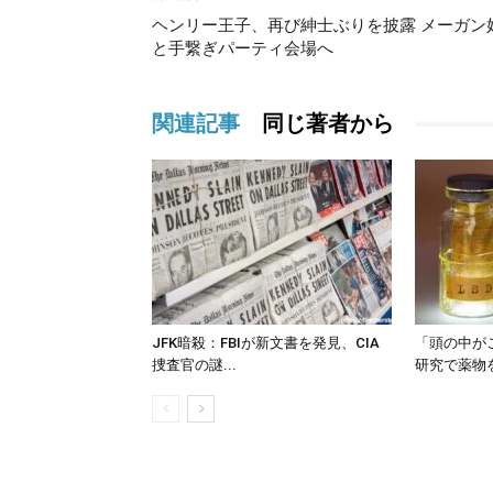
ヘンリー王子、再び紳士ぶりを披露 メーガン
と手繋ぎパーティ会場へ
関連記事
同じ著者から
JFK暗殺：FBIが新文書を発見、CIA
「頭の中が
捜査官の謎...
研究で薬物を