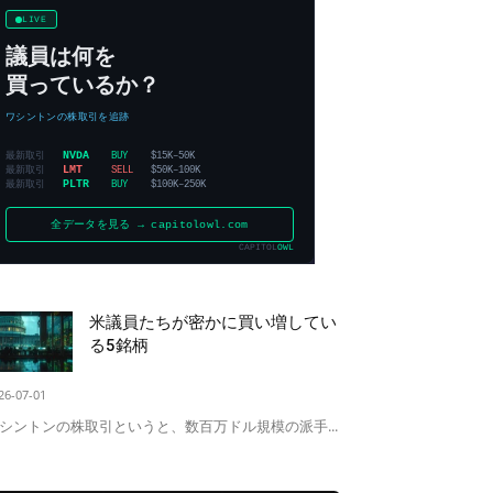
米議員たちが密かに買い増してい
る5銘柄
26-07-01
シントンの株取引というと、数百万ドル規模の派手...