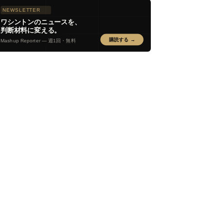
NEWSLETTER
ワシントンのニュースを、
判断材料に変える。
購読する →
Mashup Reporter — 週1回・無料