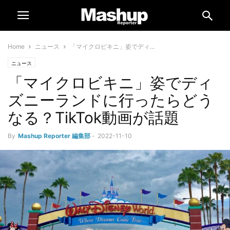
Home
ニュース
「マイクロビキニ」姿でディ...
ニュース
「マイクロビキニ」姿でディ
ズニーランドに行ったらどう
なる？TikTok動画が話題
By
Mashup Reporter 編集部
-
2022-11-10