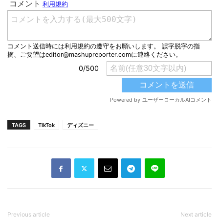
TAGS
TikTok
ディズニー
Previous article
Next article