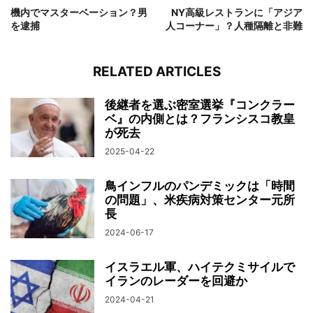
機内でマスターベーション？男
NY高級レストランに「アジア
を逮捕
人コーナー」？人種隔離と非難
RELATED ARTICLES
後継者を選ぶ密室選挙『コンクラー
ベ』の内側とは？フランシスコ教皇
が死去
2025-04-22
鳥インフルのパンデミックは「時間
の問題」、米疾病対策センター元所
長
2024-06-17
イスラエル軍、ハイテクミサイルで
イランのレーダーを回避か
2024-04-21