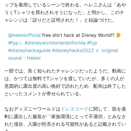
ップを着用しているシーンで終わる。ヘレニさんは「あや
うくTシャツを買わされそうになった」と明かし、このチ
ャレンジは「誤りだと証明された！」と結論づけた。
@heleniofficial
free shirt hack at Disney World!?
#fypシ
#disneyworldorlandoflorida
#fyp
#disneyhacksguide
#disneyhacks2022
♬ original
sound – Heleni
一部では、良く知られたチャレンジだったようだ。動画に
は、かつては無料でTシャツを渡していたが、多くの人が
意図的に露出度の高い格好で訪れたため、配布は終了した
といったコメントが寄せられている。
なおディズニーワールドは
ドレスコード
に関して、肌を過
剰に露出した服装が「家族環境にとって不適切」とみなさ
れた場合、入園が拒否される可能性があると記載されてい