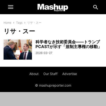
Home
Tags
リサ・スー
リサ・スー
科学者なき技術委員会——トランプ
PCASTが示す「規制主導権の移動」
2026-03-27
About
Our Staff
Advertise
© mashupreporter.com