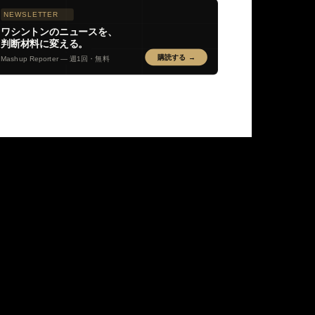
NEWSLETTER
ワシントンのニュースを、
判断材料に変える。
購読する →
Mashup Reporter — 週1回・無料