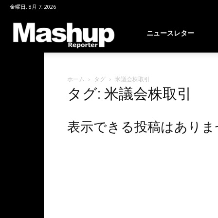
金曜日, 8月 7, 2026
Mashup
ニュースレター
Reporter
ホーム
タグ
米議会株取引
タグ: 米議会株取引
表示できる投稿はありま