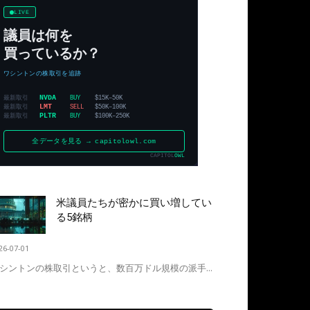
米議員たちが密かに買い増してい
る5銘柄
26-07-01
シントンの株取引というと、数百万ドル規模の派手...