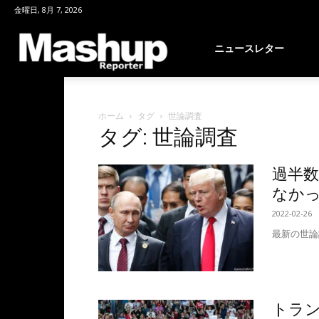
金曜日, 8月 7, 2026
Mashup
ニュースレター
Reporter
ホーム
タグ
世論調査
タグ: 世論調査
過半
なか
2022-02-26
最新の世論
トラ