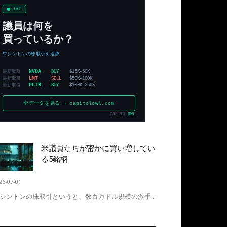
米議員たちが密かに買い増してい
る5銘柄
26-07-01
シントンの株取引というと、数百万ドル規模の派手...