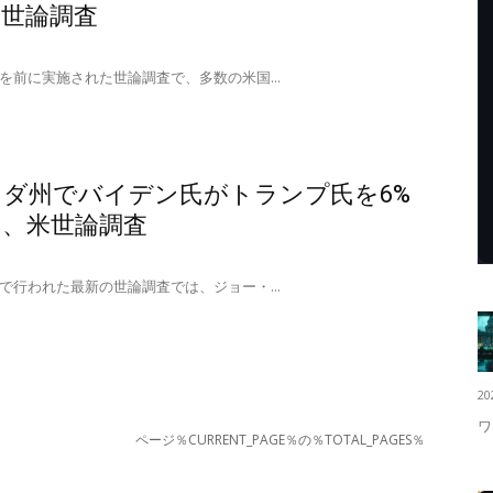
米世論調査
を前に実施された世論調査で、多数の米国...
ダ州でバイデン氏がトランプ氏を6%
ド、米世論調査
で行われた最新の世論調査では、ジョー・...
20
ワ
ページ％CURRENT_PAGE％の％TOTAL_PAGES％