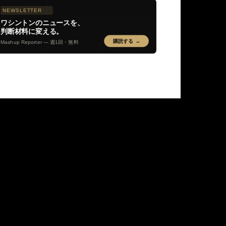
NEWSLETTER
ワシントンのニュースを、
判断材料に変える。
購読する →
Mashup Reporter — 週1回・無料